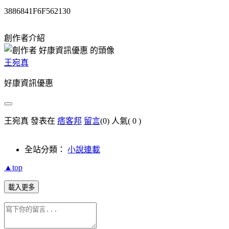
3886841F6F562130
創作者介紹
王宛真
好康資訊優惠
王宛真 發表在
痞客邦
留言
(0)
人氣(
0
)
全站分類：
小說連載
▲top
載入更多