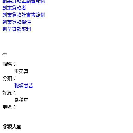
創業貸款企劃書範例
創業貸款者
創業貸款計畫書範例
創業貸款條件
創業貸款率利
暱稱：
王宛真
分類：
職場甘苦
好友：
累積中
地區：
參觀人氣