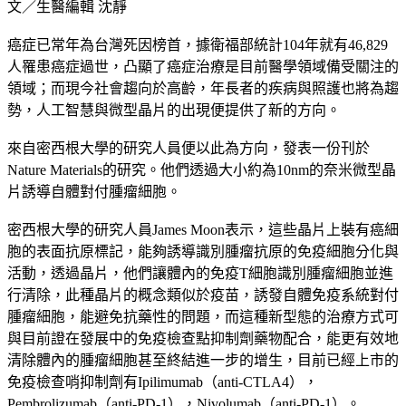
文／生醫編輯 沈靜
癌症已常年為台灣死因榜首，據衛福部統計104年就有46,829
人罹患癌症過世，凸顯了癌症治療是目前醫學領域備受關注的
領域；而現今社會趨向於高齡，年長者的疾病與照護也將為趨
勢，人工智慧與微型晶片的出現便提供了新的方向。
來自密西根大學的研究人員便以此為方向，發表一份刊於
Nature Materials的研究。他們透過大小約為10nm的奈米微型晶
片誘導自體對付腫瘤細胞。
密西根大學的研究人員James Moon表示，這些晶片上裝有癌細
胞的表面抗原標記，能夠誘導識別腫瘤抗原的免疫細胞分化與
活動，透過晶片，他們讓體內的免疫T細胞識別腫瘤細胞並進
行清除，此種晶片的概念類似於疫苗，誘發自體免疫系統對付
腫瘤細胞，能避免抗藥性的問題，而這種新型態的治療方式可
與目前證在發展中的免疫檢查點抑制劑藥物配合，能更有效地
清除體內的腫瘤細胞甚至終結進一步的增生，目前已經上市的
免疫檢查哨抑制劑有Ipilimumab（anti-CTLA4），
Pembrolizumab（anti-PD-1），Nivolumab（anti-PD-1）。