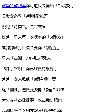
就學貸款利率
你可能只是備胎「7大跡象」！
長髮女必學「9種性愛挑逗」！
慢跑「時間點」決定效果！
好羞！男人第一次嘿咻的「5個OS」
罵狗狗就打哈欠？要你「別氣氣」
男人「高潮」7真相...超驚人！
15件事證明：你已經做得很好了！
羞羞！女人私處「8個有趣事實」
從「個性」選做愛姿勢..妳適合哪種
大火後林杰樑提醒：吃高纖少肥肉
高潮感覺？女網友親身經驗告訴你