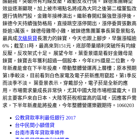
醒翻揚，突破所有均線反壓，啟動反攻行情。 錸德集團轉型
效益逐漸顯現，加上被市場點名將成為大同之後第二檔董監改
選行情熱門股，金雞年接棒演出。繼新春開紅盤強登漲停後，
錸德今天持續強勢格局，直接跳空漲停開出，漲停委買張數高
掛逾3萬張。 錸德母雞帶小雞，被錸德集團董事長葉垂景點名
最具成
次級房貸
長潛力的錸寶，今天也跟上腳步，早盤漲幅逾
6%；截至11時，最高來到151元，底部帶量順利突破所有均線
反壓，反攻架式十足。 展望今年，葉垂景還是看好金雞母是
錸寶，錸寶去年獲利超過一個股本，今年EPS還是二位數，今
年新產能會在下半年投產，帶動整體營運再上層樓；原本預期
第1季較淡，目前看到白色家電及電子菸新應用竄起，第1季反
而淡季不淡。 葉垂景表示，穿戴部分，電子菸是全新的應
用，市場需求量成長非常快，尤其中國大陸市場相當龐大。目
前主要客戶來自日本、大陸等菸稅相當高的區域，因應客戶需
求，下半年新產能將投產，今年整體營運樂觀期待。1060203
公教貸款率利最低銀行 2017
台中民間小額借貸
台南市青年貸款率條件