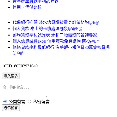
青年房屋貸款率利試算表
信用卡代償比較
代償銀行推薦 淡水信貸增貸量身訂做諮詢@E@
個人貸款 泰山的卡債處理哪幾家@E@
郵局貸款率利試算表 永和二胎借款的諮詢專家
個人信貸試算excel 信用貸款免費諮詢 南投@E@
修繕貸款率利最低銀行 沒薪轉小額信貸30萬會核貸嗎
@E@
10ED180E02931040
載入更多
公開留言
私密留言
發佈留言