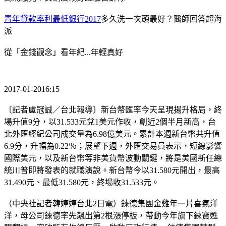
青年貸款率利最低銀行2017
多久洗一次頭最好？醫師回答超海
派
從「金錢觀念」看年紀...年輕真好
2017-01-2016:15
〔記者盧冠誠／台北報導〕新台幣匯率今天呈現揚升格局，終
場升值9分，以31.533元兌1美元作收，創近2個半月新高，台
北外匯經紀公司成交量為6.98億美元。累計本週新台幣共升值
6.9分，升幅為0.22％；展望下週，外匯交易員表示，短線影響
國際美元，以及新台幣等非美貨幣波動關鍵，將是美國新任總
統川普即將發表的就職演說。新台幣今以31.580元開出，最高
31.490元、最低31.580元，終場收31.533元。
（中央社記者韓婷婷台北2日電）錸德集團金雞年一片喜氣洋
洋，母公司錸德率先飆出第2根漲停板，帶動今年旗下錸寶甦