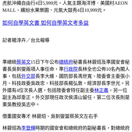
虎航沖繩自由行4日5,999元，人氣主題海洋博．美國村AEON
MALL、繽紛水果樂園、元氣大鼓秀4日10,999元。
如何自學英文書 如何自學英文考多益
記者楊淳卉／台北報導
準總統
蔡英文
15日下午公布
總統府
秘書長林碧炤及準國安會秘
書長吳釗燮兩項人事任命，準
行政院
長林全也公佈10名內閣人
事，包括
外交部
長李大維、國防部長馮世寬、陸委會主委張小
月、科技政委吳政忠，科技部長楊弘敦，經濟部長李世光。另
外還有4位次長人選，包括陸委會特任副主委
林正義
，另一位
副主為邱垂正。外交部現任政次侯清山留任，第二位次長則是
東吳教授吳志中。
借重國安專才 林碧炤、吳釗燮當蔡英文左右手
林碧炤為
李登輝
時期的國安會和總統府的副秘書長，對總統府