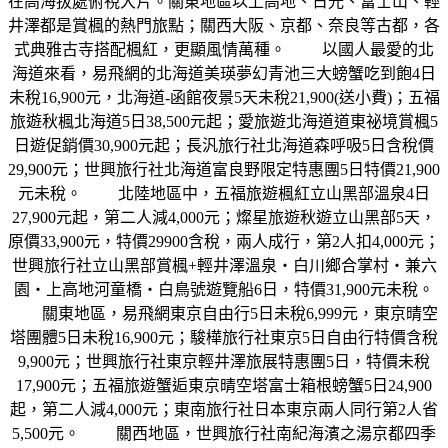
在高海拔處俯視大片。關東地區以上高地、日光、富士山、輕
井澤都是賞楓的熱門旅點；關西大阪、京都、奈良等古都，各
式典雅古寺搭配楓紅，更顯風情萬種。 以國人最愛的北
海道來看，易飛網的北海道美瑛夢幻青池三大螃蟹吃到飽4日
未稅16,900元，北海道-函館夜景5天未稅21,900(送小費)；五福
旅遊秋楓北海道5日38,500元起；愛旅遊北海道道東祕境賞楓5
日遊促銷價30,900元起；長汎旅行社北海道森呼吸5日含稅價
29,900元；世興旅行社北海道富良野限定特惠團5日特價21,900
元未稅。 北陸地區中，五福旅遊楓紅立山黑部溫泉4日
27,900元起，第二人減4,000元；燦星旅遊秋遊立山黑部5天，
原價33,900元，特價29900含稅，兩人成行，第2人扣4,000元；
世興旅行社立山黑部賞楓+輕井澤溫泉‧白川鄉合掌村‧兼六
園‧上高地河童橋‧白鳥號遊覽船6日，特價31,900元未稅。
關東地區，易飛網東京自由行5日未稅6,999元，東京晴空
塔團體5日未稅16,900元；駿樺旅行社東京5日自由行特價含稅
9,900元；世興旅行社東京輕井澤旅展特惠團5日，特價未稅
17,900元；五福旅遊蟹逅東京晴空塔富士箱根螃蟹5日24,900
起，第二人減4,000元；東南旅行社日本東京兩人同行第2人省
5,500元。 關西地區，世興旅行社南紀海濱之湯京都四季