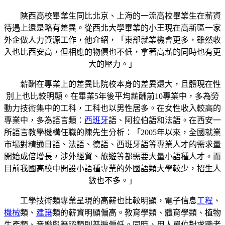
陝西高校畢業生同比北京、上海的一流高校畢業生在薪資
待遇上還是略有差異。從西北大學畢業的小王現在高新區一家
外企做人力資源工作，他介紹，「東部就業機會更多，雖然收
入也比西安高，但相應的物價也不低，拿著高薪的同時也有更
大的壓力。」
薪酬在專業上的差異比院校本身的差異還大，且體現在性
別上也比較明顯。在畢業5年後平均薪酬前10專業中，多為勞
動力技術集中的工科，工科也以男性居多。在女性收入較高的
專業中，多為語言類：
西班牙
語、阿拉伯語和法語。在西安一
所語言教學機構任職的陳先生分析：「2005年以來，全國就業
市場對精通日語、法語、德語、西班牙語等專業人才的需求量
開始成倍增長，涉外經貿、旅遊等都需要大量小語種人才。而
目前我國高校中開設小語種專業的外國語類大學較少，招生人
數也不多。」
工學技術類專業呈現的高薪也比較明顯，電子信息
工程
、
機械
類、
建築
類的薪資明顯偏高。教育學類、體育學類、植物
生產類、音樂與舞蹈類則普遍偏低。同時，用人單位對求職者