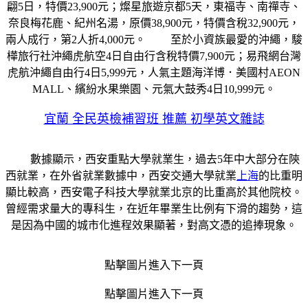
翩5日，特價23,900元；燦星旅遊京都5天，東福寺、南禪寺、
奈良梅花鹿、紀州名湯，原價38,900元，特價含稅32,900元，
兩人成行，第2人折4,000元。 至於小資族最愛的沖繩，駿
樺旅行社沖繩虎航空4日自由行含稅特價7,900元；易飛網台灣
虎航沖繩自由行4日5,999元，人氣主題海洋博．美國村AEON
MALL、繽紛水果樂園、元氣大鼓秀4日10,999元。
宜蘭 全民英檢補習班 推薦 初學英文雜誌
數據顯示，西安重點大學就業生，過去5年中大部分在陝
西就業，在外省就業數據中，西安交通大學就業
上海
的比重明
顯比較高，西安電子科技大學就業北京的比重高於其他院校。
曾經需求量大的專科生，在近年畢業生比例有下滑的趨勢，這
是因為中國的城市化進程效果顯著，對高文憑的追捧現象。
點擊圖片進入下一頁
點擊圖片進入下一頁