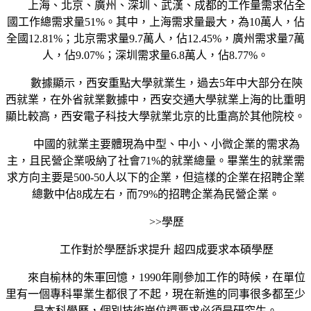
上海、北京、廣州、深圳、武漢、成都的工作量需求佔全
國工作總需求量51%。其中，上海需求量最大，為10萬人，佔
全國12.81%；北京需求量9.7萬人，佔12.45%，廣州需求量7萬
人，佔9.07%；深圳需求量6.8萬人，佔8.77%。
數據顯示，西安重點大學就業生，過去5年中大部分在陝
西就業，在外省就業數據中，西安交通大學就業上海的比重明
顯比較高，西安電子科技大學就業北京的比重高於其他院校。
中國的就業主要體現為中型、中小、小微企業的需求為
主，且民營企業吸納了社會71%的就業總量。畢業生的就業需
求方向主要是500-50人以下的企業，但這樣的企業在招聘企業
總數中佔8成左右，而79%的招聘企業為民營企業。
>>學歷
工作對於學歷訴求提升 超四成要求本碩學歷
來自榆林的朱軍回憶，1990年剛參加工作的時候，在單位
里有一個專科畢業生都很了不起，現在新進的同事很多都至少
是本科學歷，個別技術崗位還要求必須是研究生。