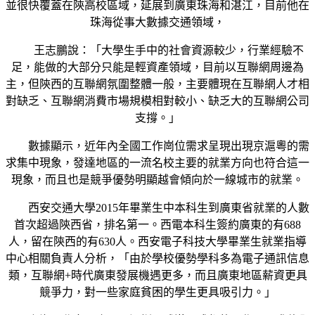
並很快覆蓋在陝高校區域，延展到廣東珠海和湛江，目前他在
珠海從事大數據交通領域，
王志鵬說：「大學生手中的社會資源較少，行業經驗不
足，能做的大部分只能是輕資產領域，目前以互聯網周邊為
主，但陝西的互聯網氛圍整體一般，主要體現在互聯網人才相
對缺乏、互聯網消費市場規模相對較小、缺乏大的互聯網公司
支撐。」
數據顯示，近年內全國工作崗位需求呈現出現京滬粵的需
求集中現象，發達地區的一流名校主要的就業方向也符合這一
現象，而且也是競爭優勢明顯越會傾向於一線城市的就業。
西安交通大學2015年畢業生中本科生到廣東省就業的人數
首次超過陝西省，排名第一。西電本科生簽約廣東的有688
人，留在陝西的有630人。西安電子科技大學畢業生就業指導
中心相關負責人分析，「由於學校優勢學科多為電子通訊信息
類，互聯網+時代廣東發展機遇更多，而且廣東地區薪資更具
競爭力，對一些家庭貧困的學生更具吸引力。」