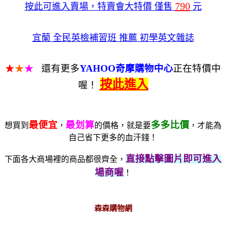
790
按此可進入賣場，特賣會大特價 僅售
元
宜蘭 全民英檢補習班 推薦 初學英文雜誌
★
★
★
還有更多
YAHOO奇摩購物中心
正在特價中
按此進入
喔！
最便宜
最划算
多多比價
想買到
，
的價格，就是要
，才能為
自己省下更多的血汗錢！
直接點擊圖片即可進入
下面各大商場裡的商品都很齊全，
場商喔
！
森森購物網