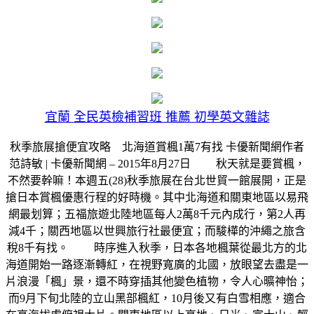
宜蘭 全民英檢補習班 推薦 初學英文雜誌
秋季旅展搶便宜攻略 北海道賞楓1萬7有找 卡優新聞網作者
范詩敏 | 卡優新聞網 – 2015年8月27日 秋天就是要賞楓，
不然要幹嘛！本週五(28)秋季旅展在台北世貿一館展開，正是
搶日本賞楓優惠行程的好時機。其中北海道和關東地區以易飛
網最划算；五福旅遊北陸地區每人2萬8千元內成行，第2人再
減4千；關西地區以世興旅行社最便宜；而駿樺的沖繩之旅含
稅8千有找。 時序進入秋季，日本各地楓葉從最北方的北
海道開始一路逐漸轉紅，在視野寬廣的北國，放眼望去盡是一
片浪漫「楓」景，還不時穿插其他變色植物，令人心曠神怡；
而9月下旬北陸的立山黑部楓紅，10月後又有白雪相應，適合