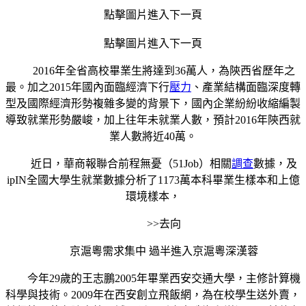
點擊圖片進入下一頁
點擊圖片進入下一頁
2016年全省高校畢業生將達到36萬人，為陝西省歷年之
最。加之2015年國內面臨經濟下行
壓力
、產業結構面臨深度轉
型及國際經濟形勢複雜多變的背景下，國內企業紛紛收縮編製
導致就業形勢嚴峻，加上往年未就業人數，預計2016年陝西就
業人數將近40萬。
近日，華商報聯合前程無憂（51Job）相關
調查
數據，及
ipIN全國大學生就業數據分析了1173萬本科畢業生樣本和上億
環境樣本，
>>去向
京滬粵需求集中 過半進入京滬粵深漢蓉
今年29歲的王志鵬2005年畢業西安交通大學，主修計算機
科學與技術。2009年在西安創立飛飯網，為在校學生送外賣，